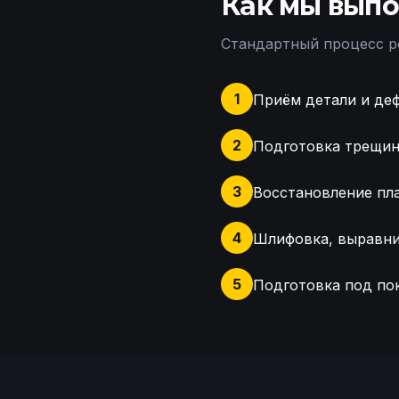
Как мы выпо
Стандартный процесс р
1
Приём детали и де
2
Подготовка трещин 
3
Восстановление пл
4
Шлифовка, выравни
5
Подготовка под пок
Осмотр переднего бампе