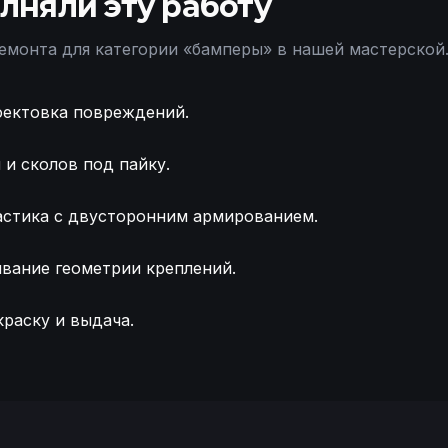
лняли эту работу
емонта для категории «
бамперы
» в нашей мастерской
фектовка повреждений.
и сколов под пайку.
астика с двусторонним армированием.
вание геометрии креплений.
раску и выдача.
ра Mercedes-Benz, оценка повреждений. Выявление с