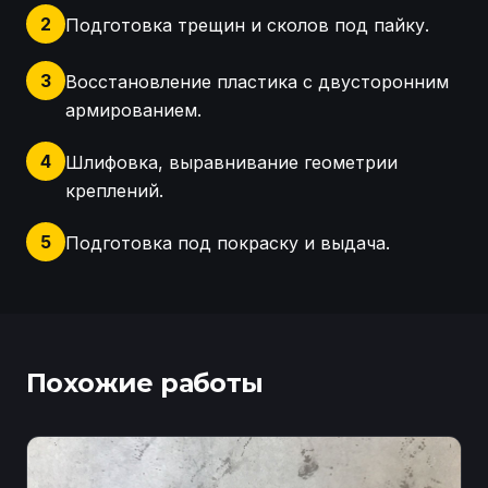
2
Подготовка трещин и сколов под пайку.
3
Восстановление пластика с двусторонним
армированием.
4
Шлифовка, выравнивание геометрии
креплений.
5
Подготовка под покраску и выдача.
Осмотр заднего бампера Mercedes GLK X204, выяв
Похожие работы