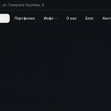
, ул. Генерала Хрулёва, 8
уги
Портфолио
Инфо
О нас
Блог
Кон