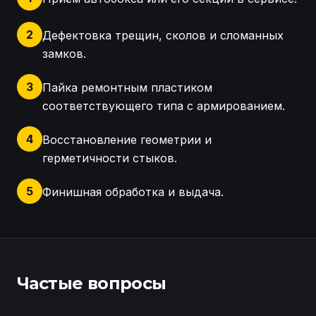
2
Дефектовка трещин, сколов и сломанных
замков.
3
Пайка ремонтным пластиком
соответствующего типа с армированием.
4
Восстановление геометрии и
герметичности стыков.
5
Финишная обработка и выдача.
Осмотр автобокса Audi и оценка повреждений Восс
Частые вопросы