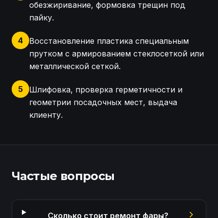
обезжиривание, формовка трещин под
пайку.
4
Восстановление пластика специальным
прутком с армированием стеклосеткой или
металлической сеткой.
5
Шлифовка, проверка герметичности и
геометрии посадочных мест, выдача
клиенту.
Приёмка фары BMW F48, диагностика повреждений 
Частые вопросы
Сколько стоит ремонт фары?