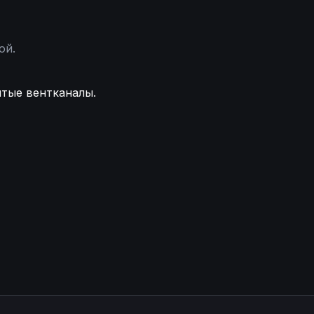
ой.
итые вентканалы.
становление или замена герметика Удаление конденса