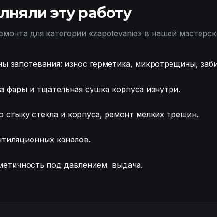
лняли эту работу
емонта для категории «
zapotevanie
» в нашей мастерск
ы запотевания: износ герметика, микротрещины, заб
а фары и тщательная сушка корпуса изнутри.
о стыку стекла и корпуса, ремонт мелких трещин.
нтиляционных каналов.
рметичность под давлением, выдача.
ы Volvo XC90 Продувка фары, тщательная очистка Вос