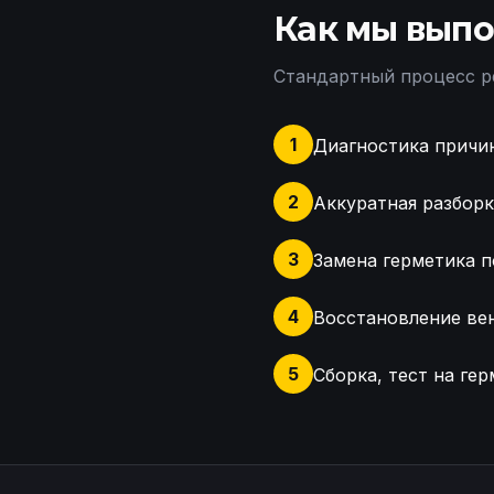
Как мы выпо
Стандартный процесс р
1
Диагностика причин
2
Аккуратная разборк
3
Замена герметика п
4
Восстановление ве
5
Сборка, тест на ге
Оценка повреждений фар