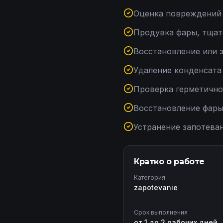
Оценка повреждений 
Продувка фары, тщат
Восстановление или 
Удаление конденсата
Проверка герметично
Восстановление фары 
Устранение запотеван
Кратко о работе
Категория
zapotevanie
Срок выполнения
от 1 до 2 рабочих дней