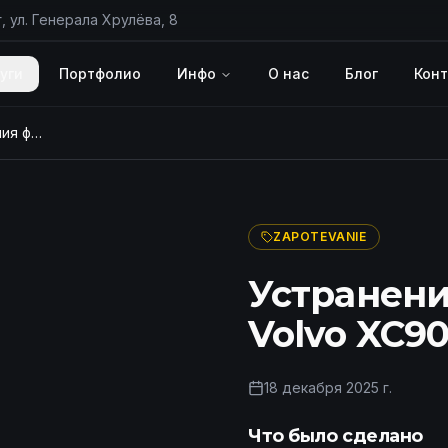
, ул. Генерала Хрулёва, 8
уги
Портфолио
Инфо
О нас
Блог
Кон
Устранение запотевания фары Volvo XC90, цена в СПб
ПОСЛЕ
ZAPOTEVANIE
Устранени
Volvo XC90
18 декабря 2025 г.
Что было сделано