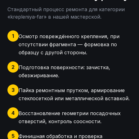
Стандартный процесс ремонта для категории
«
krepleniya-far
» в нашей мастерской.
1
Осмотр повреждённого крепления, при
отсутствии фрагмента — формовка по
образцу с другой стороны.
2
Подготовка поверхности: зачистка,
обезжиривание.
3
Пайка ремонтным прутком, армирование
стеклосеткой или металлической вставкой.
4
Восстановление геометрии посадочных
отверстий, контроль соосности.
5
Финишная обработка и проверка