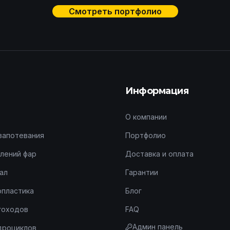
Смотреть портфолио
Информация
О компании
запотевания
Портфолио
лений фар
Доставка и оплата
ал
Гарантии
опластика
Блог
гоходов
FAQ
Админ панель
дроциклов