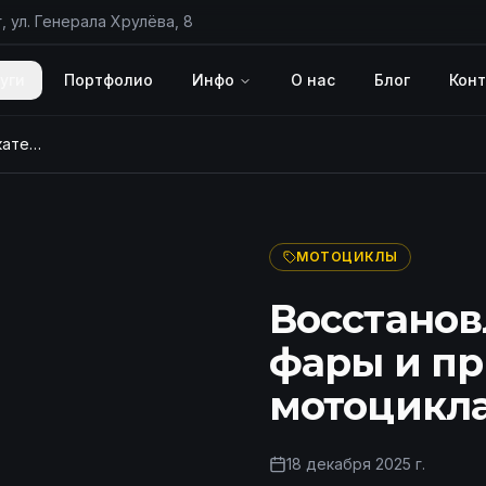
, ул. Генерала Хрулёва, 8
уги
Портфолио
Инфо
О нас
Блог
Кон
Восстановление обтекателя, фары и приборной панели мотоцикла Honda, цена в СПб
ПОСЛЕ
МОТОЦИКЛЫ
Восстанов
фары и п
мотоцикла
18 декабря 2025 г.