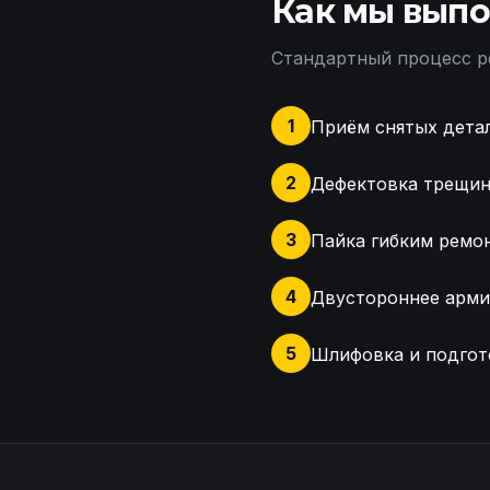
Как мы выпо
Стандартный процесс р
1
Приём снятых детал
2
Дефектовка трещин,
3
Пайка гибким ремо
4
Двустороннее арми
5
Шлифовка и подгот
Осмотр креплений фары,