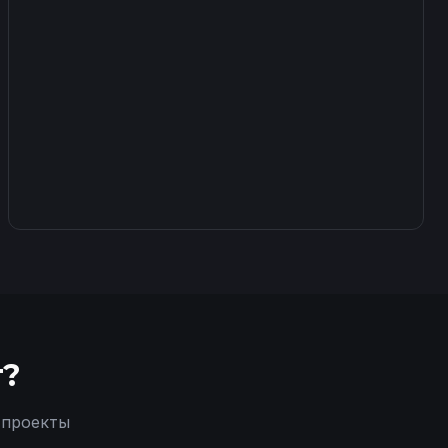
т?
 проекты