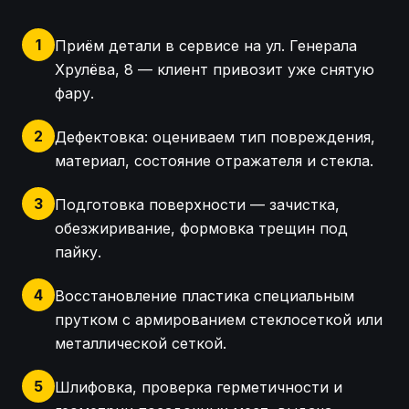
1
Приём детали в сервисе на ул. Генерала
Хрулёва, 8 — клиент привозит уже снятую
фару.
2
Дефектовка: оцениваем тип повреждения,
материал, состояние отражателя и стекла.
3
Подготовка поверхности — зачистка,
обезжиривание, формовка трещин под
пайку.
4
Восстановление пластика специальным
прутком с армированием стеклосеткой или
металлической сеткой.
5
Шлифовка, проверка герметичности и