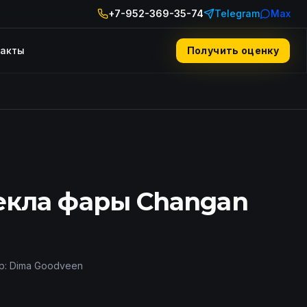
+7-952-369-35-74
Telegram
Max
такты
Получить оценку
екла фары Changan
р:
Dima Goodveen