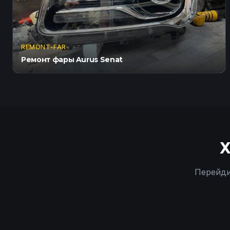
REMONT-FAR
Ремонт фары Aurus Senat
Х
Перейди