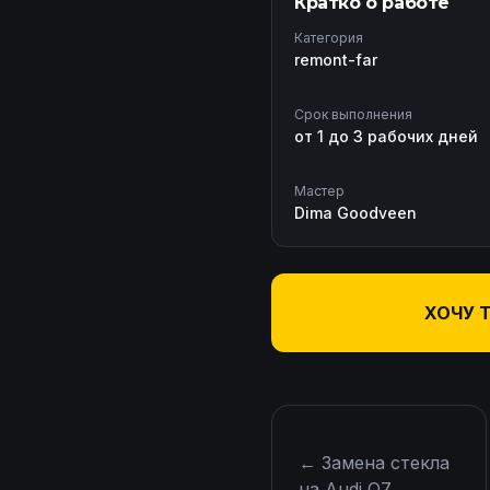
Кратко о работе
Категория
remont-far
Срок выполнения
от 1 до 3 рабочих дней
Мастер
Dima Goodveen
ХОЧУ 
←
Замена стекла
на Audi Q7