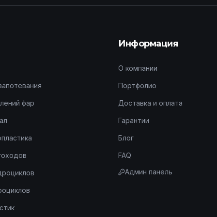
Информация
О компании
запотевания
Портфолио
лений фар
Доставка и оплата
ал
Гарантии
опластика
Блог
гоходов
FAQ
Админ панель
дроциклов
роциклов
стик