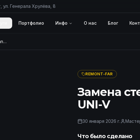
, ул. Генерала Хрулёва, 8
уги
Портфолио
Инфо
О нас
Блог
Кон
Замена стекла фары Changan UNI-V
ПОСЛЕ
REMONT-FAR
Замена ст
UNI-V
30 января 2026 г.
Масте
Что было сделано