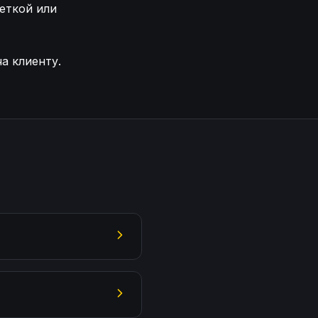
еткой или
а клиенту.
Замена поврежденного стекла фары Changan UNI-V За