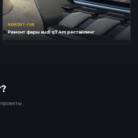
REMONT-FAR
Ремонт фары audi q7 4m рестайлинг
т?
 проекты