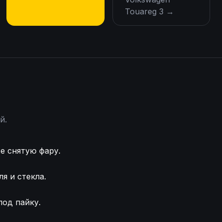
Touareg 3
→
й.
е снятую фару.
я и стекла.
од пайку.