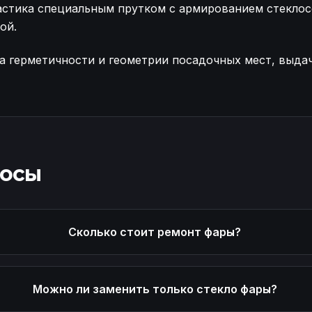
астика специальным прутком с армированием стеклос
ой.
 герметичности и геометрии посадочных мест, выдач
I-V, диагностика повреждений Ремонт корпуса фары 
росы
Сколько стоит ремонт фары?
Можно ли заменить только стекло фары?