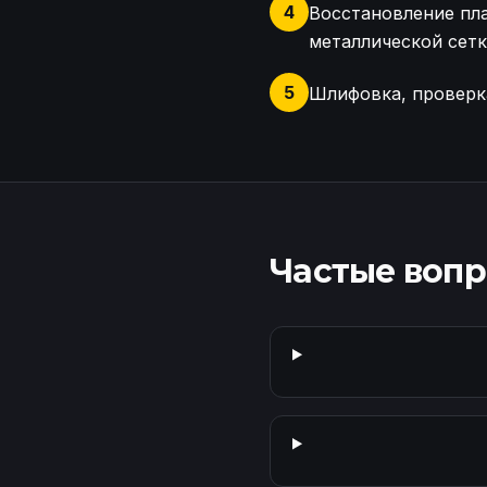
4
Восстановление пл
металлической сетк
5
Шлифовка, проверка
Осмотр фары Changan UN
Частые воп