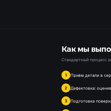
Как мы выпо
Стандартный процесс р
1
Приём детали в сер
2
Дефектовка: оценив
3
Подготовка поверх