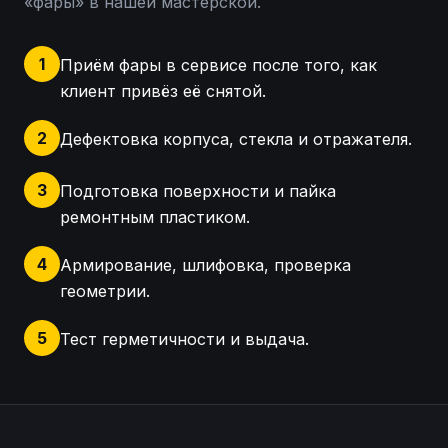
«
фары
» в нашей мастерской.
1
Приём фары в сервисе после того, как
клиент привёз её снятой.
2
Дефектовка корпуса, стекла и отражателя.
3
Подготовка поверхности и пайка
ремонтным пластиком.
4
Армирование, шлифовка, проверка
геометрии.
5
Тест герметичности и выдача.
Осмотр фары Volkswagen Tiguan, оценка помутнени