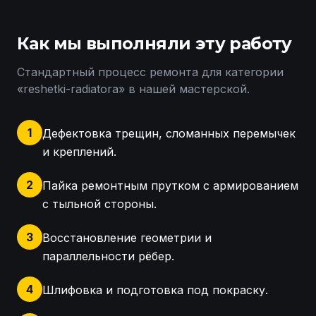
Как мы выполняли эту работу
Стандартный процесс ремонта для категории
«
reshetki-radiatora
» в нашей мастерской.
1
Дефектовка трещин, сломанных перемычек
и креплений.
2
Пайка ремонтным прутком с армированием
с тыльной стороны.
3
Восстановление геометрии и
параллельности рёбер.
4
Шлифовка и подготовка под покраску.