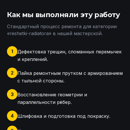
Как мы выполняли эту работу
Стандартный процесс ремонта для категории
«
reshetki-radiatora
» в нашей мастерской.
1
Дефектовка трещин, сломанных перемычек
и креплений.
2
Пайка ремонтным прутком с армированием
с тыльной стороны.
3
Восстановление геометрии и
параллельности рёбер.
4
Шлифовка и подготовка под покраску.