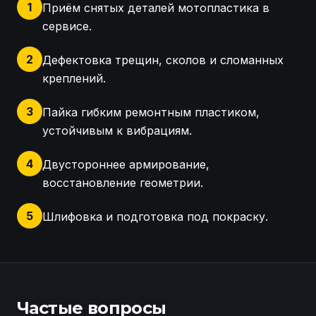
1
Приём снятых деталей мотопластика в
сервисе.
2
Дефектовка трещин, сколов и сломанных
креплений.
3
Пайка гибким ремонтным пластиком,
устойчивым к вибрациям.
4
Двустороннее армирование,
восстановление геометрии.
5
Шлифовка и подготовка под покраску.
Переднее крыло скутера BMW: переделка креплен
Частые вопросы