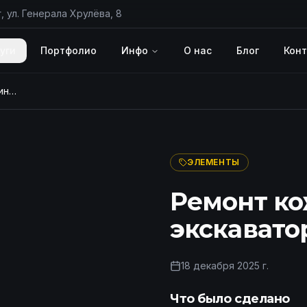
, ул. Генерала Хрулёва, 8
уги
Портфолио
Инфо
О нас
Блог
Кон
Ремонт кожуха печки мини экскаватора, цена в СПб
ПОСЛЕ
ЭЛЕМЕНТЫ
Ремонт ко
экскавато
18 декабря 2025 г.
Что было сделано