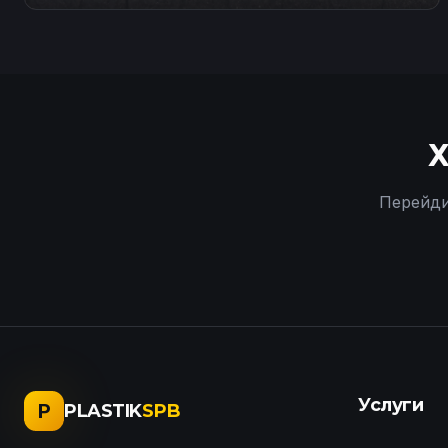
Х
Перейди
Услуги
P
PLASTIK
SPB