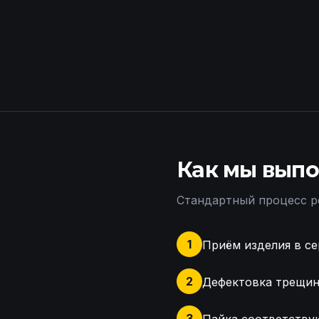
Как мы выпо
Стандартный процесс р
1
Приём изделия в се
2
Дефектовка трещин,
3