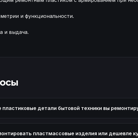
ющим ремонтным пластиком с армированием при нео
ометрии и функциональности.
а и выдача.
уха печки мини-экскаватора Восстановление целостн
росы
е пластиковые детали бытовой техники вы ремонтир
монтировать пластмассовые изделия или дешевле к