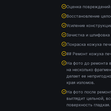
Оценка повреждений 
Восстановление цело
Усиление конструкци
Зачистка и шлифовка
Покраска кожуха печ
## Ремонт кожуха пе
На фото до ремонта 
на несколько фрагмен
делает ее непригодно
края изломов.
На фото после ремон
выглядит цельной, в
поверхность гладкая.