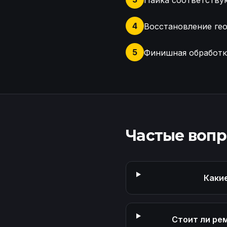
Пайка соответству
4
Восстановление ге
5
Финишная обработк
Оценка повреждений кож
Частые воп
Каки
Стоит ли ре