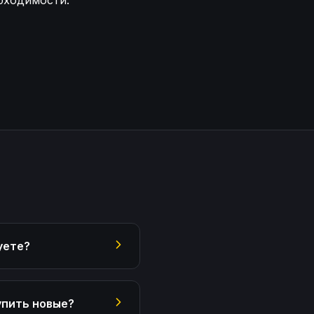
бходимости.
ости детали пластиковой сваркой Усиление конструк
уете?
упить новые?