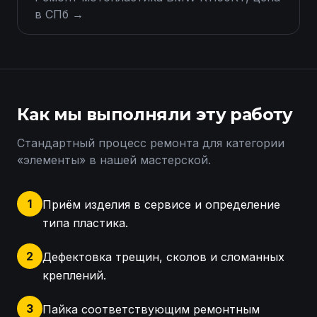
в СПб
→
Как мы выполняли эту работу
Стандартный процесс ремонта для категории
«
элементы
» в нашей мастерской.
1
Приём изделия в сервисе и определение
типа пластика.
2
Дефектовка трещин, сколов и сломанных
креплений.
3
Пайка соответствующим ремонтным