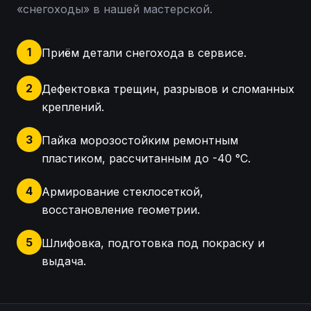
«
снегоходы
» в нашей мастерской.
1
Приём детали снегохода в сервисе.
2
Дефектовка трещин, разрывов и сломанных
креплений.
3
Пайка морозостойким ремонтным
пластиком, рассчитанным до -40 °C.
4
Армирование стеклосеткой,
восстановление геометрии.
5
Шлифовка, подготовка под покраску и
выдача.
Вижу, что на обтекателе снегохода есть потёртос