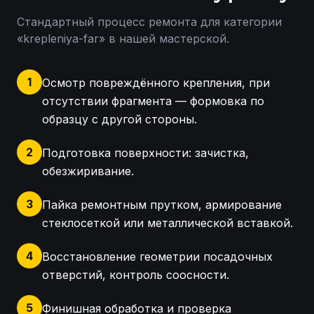
Стандартный процесс ремонта для категории
«
krepleniya-far
» в нашей мастерской.
1
Осмотр повреждённого крепления, при
отсутствии фрагмента — формовка по
образцу с другой стороны.
2
Подготовка поверхности: зачистка,
обезжиривание.
3
Пайка ремонтным прутком, армирование
стеклосеткой или металлической вставкой.
4
Восстановление геометрии посадочных
отверстий, контроль соосности.
5
Финишная обработка и проверка