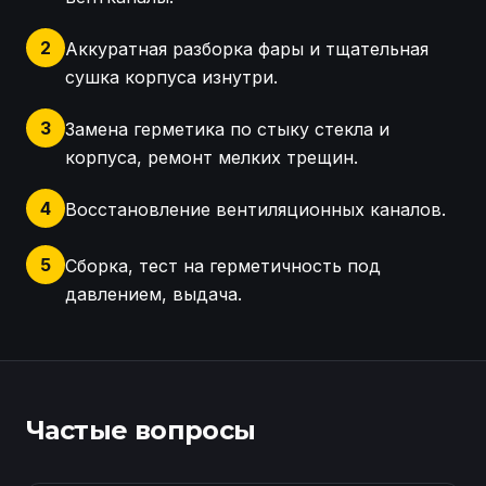
2
Аккуратная разборка фары и тщательная
сушка корпуса изнутри.
3
Замена герметика по стыку стекла и
корпуса, ремонт мелких трещин.
4
Восстановление вентиляционных каналов.
5
Сборка, тест на герметичность под
давлением, выдача.
Осмотр фар Volvo XC70, диагностика запотевания 
Частые вопросы