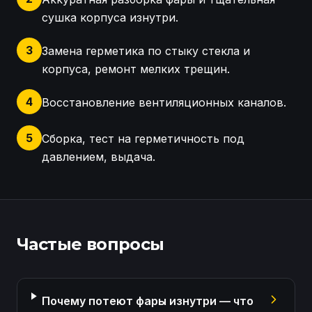
сушка корпуса изнутри.
3
Замена герметика по стыку стекла и
корпуса, ремонт мелких трещин.
4
Восстановление вентиляционных каналов.
5
Сборка, тест на герметичность под
давлением, выдача.
Принятая в работу фара Volvo V50 имела сильное 
Частые вопросы
Почему потеют фары изнутри — что