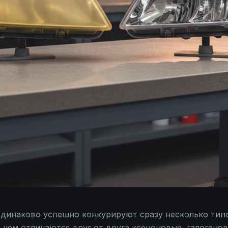
одинаково успешно конкурируют сразу несколько тип
 чем отличаются друг от друга ксеноновые, галогено