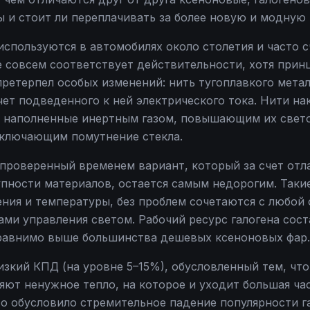
 и стоит ли переплачивать за более новую и модную
используются в автомобилях около столетия и часто 
е совсем соответствует действительности, хотя прин
ретерпел особых изменений: нить тугоплавкого метал
чет подведенного к ней электрического тока. Нити на
 наполненные инертным газом, повышающим их свето
сключающим помутнение стекла.
 проверенный временем вариант, который за счет от
упности материалов, остается самым недорогим. Таки
ния и температуры, без проблем сочетаются с любой 
ми управления светом. Рабочий ресурс галогена соста
сравнимо выше большинства дешевых ксеноновых фар.
изкий КПД (на уровне 5–15%), обусловленный тем, чт
яют ненужное тепло, на которое и уходит большая ча
о обусловило стремительное падение популярности га