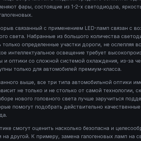
еняют фары, состоящие из 1-2-х светодиодов, яркост
галогеновых.
орыв связанный с применением LED-ламп связан с в
ого света. Набранные из большого количества свето
 только определенные участки дороги, не ослепляя в
кое интеллектуальное освещение требует высокопрои
ы и оптики со сложной системой охлаждения, из-за ч
упны только для автомобилей премиум-класса.
азанного выше, все три типа автомобильной оптики и
висит не только и не столько от самой технологии, с
ыборе нового головного света лучше заручиться подд
орые помогут подобрать действительно качественные
да.
тике смогут оценить насколько безопасна и целесооб
 на другой. К примеру, замена галогеновых ламп на 