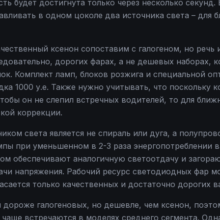
ть будет достигнута только через несколько секунд. 
авливать в одном цоколе два источника света – для 
ачественный ксенон сопоставим с галогеном, но речь 
ледовательно, дорогих фарах, а не дешевых наборах,
ок. Комплект ламп, блоков розжига и специальной оп
ка 1000 у.е. Также нужно учитывать, что поскольку к
чтобы он не слепил встречных водителей, то для ближ
кой коррекции.
ником света является не спираль или дуга, а полупро
ампы при уменьшенном в 2-3 раза энергопотреблении в
ном обеспечивают аналогичную светоотдачу и загораю
ачи напряжения. Рабочий ресурс светодиодных фар м
касается только качественных и достаточно дорогих в
 дороже галогеновых, но дешевле, чем ксенон, поэто
е чаще встречаются в моделях среднего сегмента. Одн