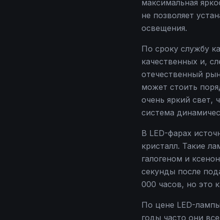
максимальная яркос
не позволяет устан
освещения.
По сроку службу к
качественных и, с
отечественный рын
может стоить поряд
очень яркий свет, 
система динамичес
В LED-фарах источ
кристалл. Такие л
галогеном и ксено
секунды после под
000 часов, но это 
По цене LED-лампы
годы часто они вс