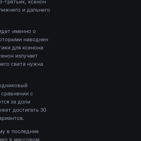
В-третьих, ксенон
ближнего и дальнего
идет именно о
 которыми наводнен
тики для ксенона
сенон излучает
него света нужна
водниковый
 сравнении с
тся за доли
ожет достигать 30
ариантов.
му в последние
ако в массовом