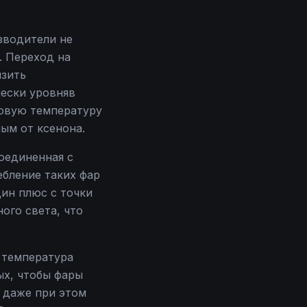
зводители не
. Переход на
изить
ески уровняв
товую температуру
мым от ксенона.
оединенная с
ебление таких фар
дин плюс с точки
ого света, что
 температура
ых, чтобы фары
 даже при этом