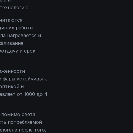
 технологию.
считаются
цип их работы
ла нагревается и
каливания
отдачу и срок
лаженности
е фары устойчивы к
оптикой и
вляет от 1000 до 4
о помимо света
сть потребляемой
логена после того,