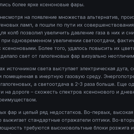
лись более ярке ксеноновые фары.
о несмотря на появление множества альтернатив, прои
геновых ламп, а пошли по пути их совершенствования
ля колб позволил увеличить давление газа в них и сн
 при одновременном увеличении светоотдачи, фактич
с ксеноновыми. Более того, удалось повысить их цве
сделало свет от галогеновых фар визуально неотличи
ах источником света выступает электрическая дуга, с
и помещенная в инертную газовую среду. Энергопотр
 галогеновых, а светоотдача в 2-3 раза больше. Еще о
и на дороге – схожесть спектров ксенонового и дневн
преимуществом.
вых фар и целый ряд недостатков. Во-первых, высокая
о выжигает стандартные отражатели оптики. Во-втор
ощность требуются высоковольтные блоки розжига и