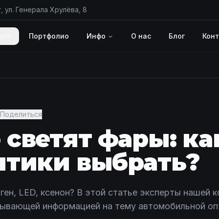
, ул. Генерала Хрулёва, 8
уги
Портфолио
Инфо
О нас
Блог
Кон
Поделиться
 светят фары: ка
птики выбрать?
оген, LED, ксенон? В этой статье эксперты нашей 
ывающей информацией на тему автомобильной оп