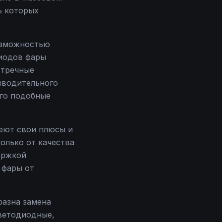
ь которых
озможностью
диодов фары
стречные
зводительного
его подобные
меют свои плюсы и
колько от качества
ержкой
 фары от
разна замена
светодиодные,