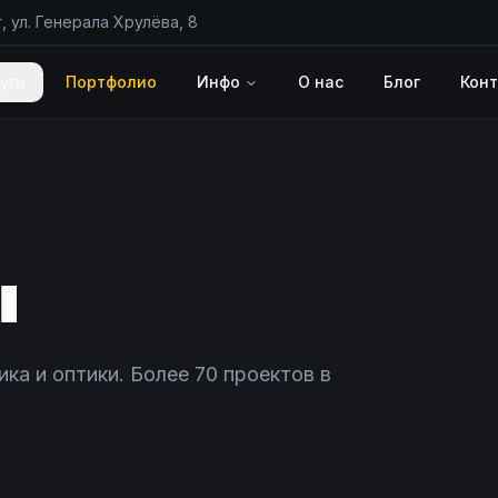
, ул. Генерала Хрулёва, 8
уги
Портфолио
Инфо
О нас
Блог
Кон
ы
а и оптики. Более 70 проектов в