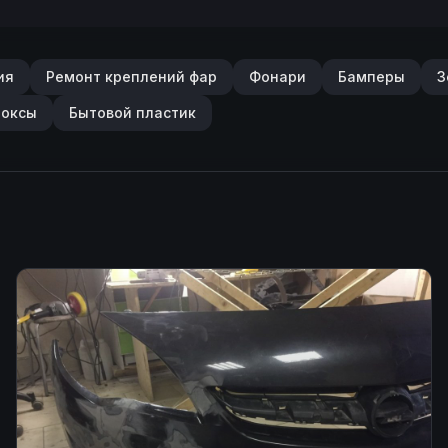
ия
Ремонт креплений фар
Фонари
Бамперы
З
боксы
Бытовой пластик