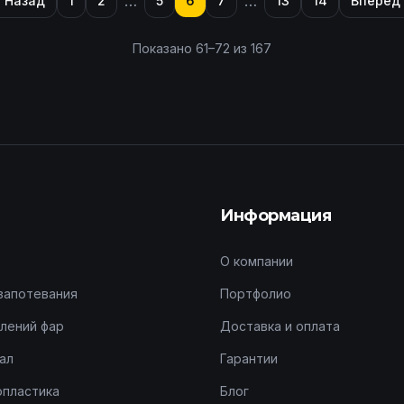
…
…
Назад
1
2
5
6
7
13
14
Вперёд
Показано
61
–
72
из
167
Информация
О компании
запотевания
Портфолио
лений фар
Доставка и оплата
ал
Гарантии
опластика
Блог