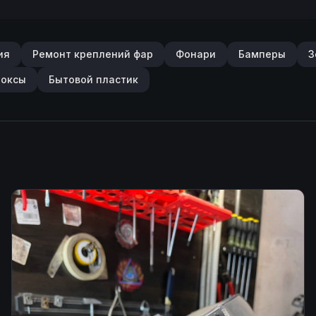
ия
Ремонт креплений фар
Фонари
Бамперы
З
боксы
Бытовой пластик