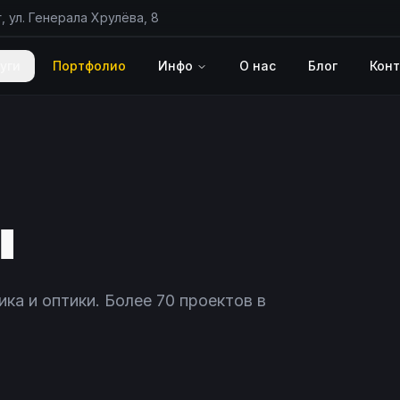
, ул. Генерала Хрулёва, 8
уги
Портфолио
Инфо
О нас
Блог
Кон
ы
а и оптики. Более 70 проектов в